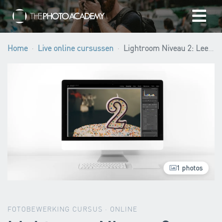
Home
Home
Live online cursussen
Lightroom Niveau 2: Leer hoe u beelden kunt retoucheren
Fotografen
Cadeaubonnen
Mijn winkelmandje
/
EUR
1 photos
Log in
FOTOBEWERKING CURSUS · ONLINE